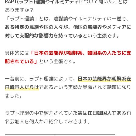
RAPT(ラプト)理論
や
イルミナティ
について聞いたことは
ありますか？
「ラプト理論」とは、陰謀論やイルミナリティの一種で、
ある特定の民族や国の人々が、他国の芸能界やメディアに
対して支配的な影響力を持っている
という主張です。
具体的には
「日本の芸能界が朝鮮系、韓国系の人たちに支
配されている」
という主張です。
一昔前に、ラプト理論によって、
日本の芸能界が朝鮮系在
日韓国人だらけ
であるという実態が暴露されて話題になり
ました。
ラプト理論の中で紹介されていた
実は在日韓国人
である有
名芸能人を何人かご紹介しておきます。