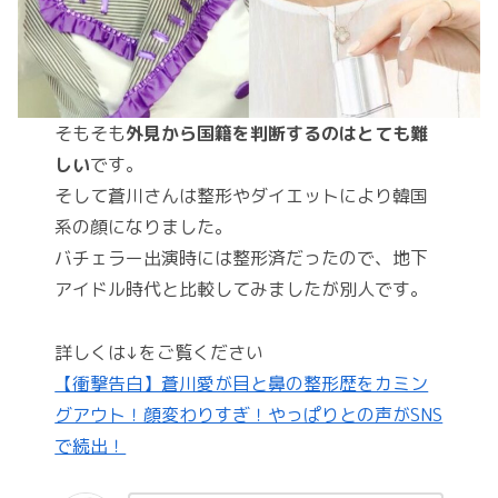
そもそも
外見から国籍を判断するのはとても難
しい
です。
そして蒼川さんは整形やダイエットにより韓国
系の顔になりました。
バチェラー出演時には整形済だったので、地下
アイドル時代と比較してみましたが別人です。
詳しくは↓をご覧ください
【衝撃告白】蒼川愛が目と鼻の整形歴をカミン
グアウト！顔変わりすぎ！やっぱりとの声がSNS
で続出！