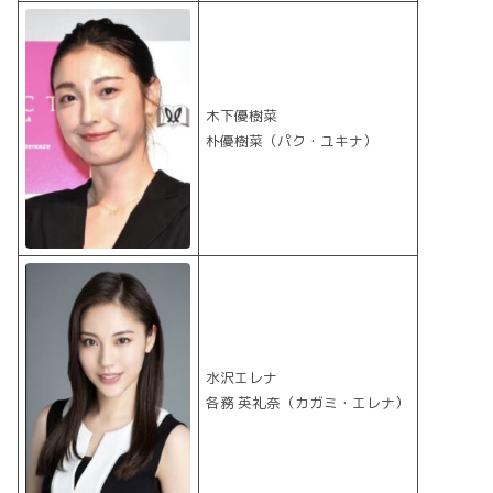
木下優樹菜
朴優樹菜（パク・ユキナ）
水沢エレナ
各務 英礼奈（カガミ・エレナ）