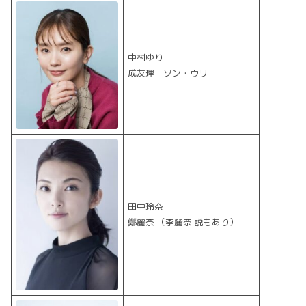
中村ゆり
成友理 ソン・ウリ
田中玲奈
鄭麗奈 （李麗奈 説もあり）