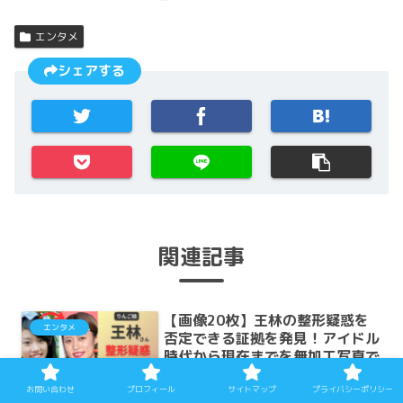
エンタメ
シェアする
関連記事
【画像20枚】王林の整形疑惑を
エンタメ
否定できる証拠を発見！アイドル
時代から現在までを無加工写真で
徹底検証
お問い合わせ
プロフィール
サイトマップ
プライバシーポリシー
数々のバラエティー番組に引っ張りだこで人気の王林(おうりん)さ