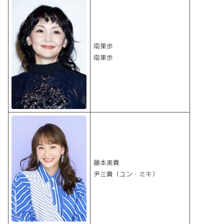
南果歩
南果歩
藤本美貴
尹三貴（ユン・ミキ）