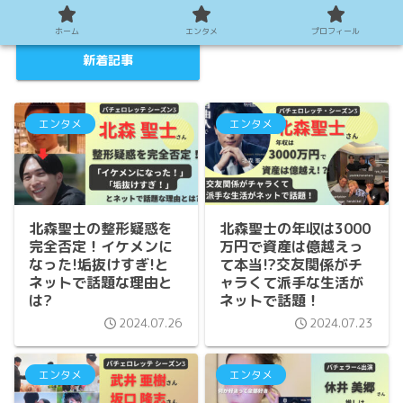
ホーム
エンタメ
プロフィール
新着記事
エンタメ
エンタメ
北森聖士の整形疑惑を
北森聖士の年収は3000
完全否定！イケメンに
万円で資産は億越えっ
なった!垢抜けすぎ!と
て本当!?交友関係がチ
ネットで話題な理由と
ャラくて派手な生活が
は?
ネットで話題！
2024.07.26
2024.07.23
エンタメ
エンタメ