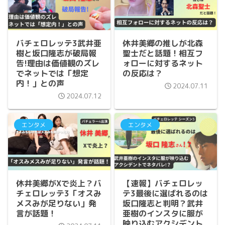
バチェロレッテ3武井亜
休井美郷の推しが北森
樹と坂口隆志が破局報
聖士だと話題！相互フ
告!理由は価値観のズレ
ォローに対するネット
でネットでは「想定
の反応は？
内！」との声
2024.07.11
2024.07.12
エンタメ
エンタメ
休井美郷がXで炎上？バ
【速報】バチェロレッ
チェロレッテ3「オスみ
テ3最後に選ばれるのは
メスみが足りない」発
坂口隆志と判明？武井
言が話題！
亜樹のインスタに服が
映り込むアクシデント