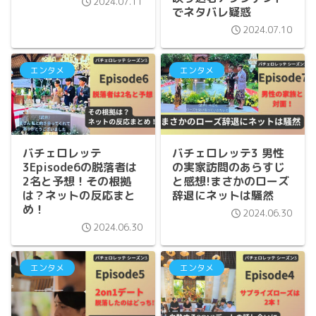
2024.07.11
でネタバレ疑惑
2024.07.10
エンタメ
エンタメ
バチェロレッテ
バチェロレッテ3 男性
3Episode6の脱落者は
の実家訪問のあらすじ
2名と予想！その根拠
と感想!まさかのローズ
は？ネットの反応まと
辞退にネットは騒然
め！
2024.06.30
2024.06.30
エンタメ
エンタメ