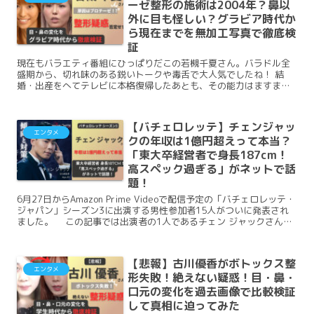
ーゼ整形の施術は2004年？鼻以
外に目も怪しい？グラビア時代か
ら現在までを無加工写真で徹底検
証
現在もバラエティ番組にひっぱりだこの若槻千夏さん。バラドル全
盛期から、切れ味のある鋭いトークや毒舌で大人気でしたね！ 結
婚・出産をへてテレビに本格復帰したあとも、その能力はますます
上がっているようです。 この記事では、若槻千夏さんの過去画像を
比較しながら整形疑惑を検証していきます。
【バチェロレッテ】チェンジャッ
エンタメ
クの年収は1億円超えって本当？
「東大卒経営者で身長187cm！
高スペック過ぎる」がネットで話
題！
6月27日からAmazon Prime Videoで配信予定の「バチェロレッテ・
ジャパン」シーズン3に出演する男性参加者15人がついに発表され
ました。 この記事では出演者の1人であるチェン ジャックさんの
経歴や年収、学歴について詳しく調べてみました。
【悲報】古川優香がボトックス整
エンタメ
形失敗！絶えない疑惑！目・鼻・
口元の変化を過去画像で比較検証
して真相に迫ってみた