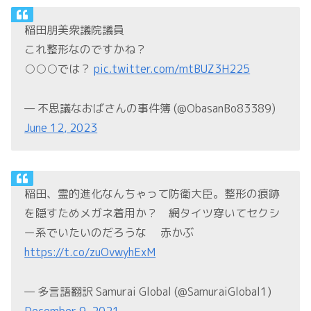
稲田朋美衆議院議員
これ整形なのですかね？
○○○では？
pic.twitter.com/mtBUZ3H225
— 不思議なおばさんの事件簿 (@ObasanBo83389)
June 12, 2023
稲田、霊的進化なんちゃって防衛大臣。整形の痕跡
を隠すためメガネ着用か？ 網タイツ穿いてセクシ
ー系でいたいのだろうな 赤かぶ
https://t.co/zuOvwyhExM
— 多言語翻訳 Samurai Global (@SamuraiGlobal1)
December 9, 2021