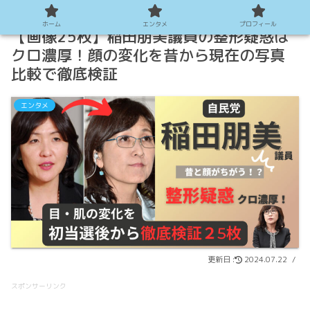
ホーム
エンタメ
プロフィール
【画像25枚】稲田朋美議員の整形疑惑は
クロ濃厚！顔の変化を昔から現在の写真
比較で徹底検証
エンタメ
2024.07.22
スポンサーリンク