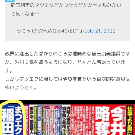
稲田朋美のマツエクだかつけまだかがギャルみたい
で気になる…
— うにゃ (@qVHuWQvd40kEO1a)
July 21, 2022
政界に進出したばかりのころは地味めな稲田朋美議員です
が、外見に気を遣うようになり、どんどん若返っていま
す。
しかしマツエクに関しては
やりすぎ
という否定的な意見は
多いようです。