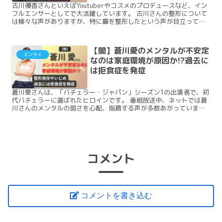
古川優香さんといえばYoutuberやコスメのプロデュースなど、イン
フルエンサーとしてで大活躍しています。 古川さんの整形について
は様々な声がありますが、特に鼻を整形したという声が目立ってい
ました。 この記事では、古川さんの過去画像を比較しながら顔の変
化を検証していきます。
【闇】蒼川愛のメンタルが不安定
エンタメ
なのは家庭環境が原因か!?過去に
は拒食症を発症
蒼川愛さんは、「バチェラー・ジャパン」シーズン1の出演者で、初
代バチェラーに選ばれたヒロインです。 番組放送中、ネットでは蒼
川さんのメンタルの弱さを心配、指摘する声が多数あがっていまし
た。 そこでこの記事では蒼川さんのメンタル不安定な言動やその原
因について調べてみました。
コメント
コメントを書き込む